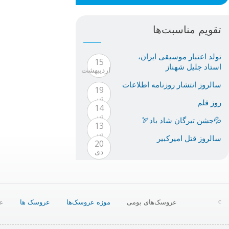
تقویم مناسبت‌ها
تولد اعتبار موسيقى ايران،
15
استاد جليل شهناز
ارديبهشت
سالروز انتشار روزنامه اطلاعات
19
تیر
روز قلم
14
تیر
💦جشن تیرگان شاد باد🏹
13
تیر
سالروز قتل امیرکبیر
20
دی
عروسک‌های بومی
موزه عروسک‌ها
عروسک ها
ع