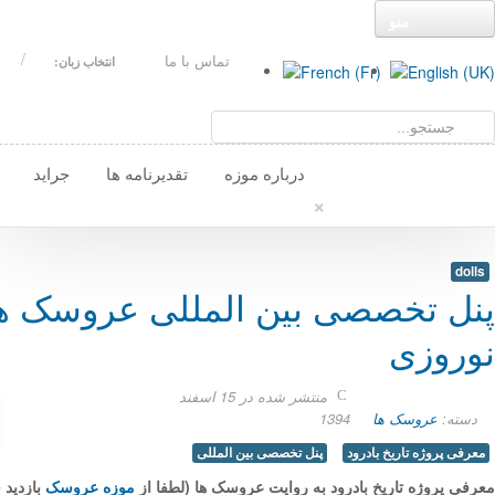
تماس با ما
انتخاب زبان:
درباره موزه
تقدیرنامه ها
جراید
×
dolls
پنل تخصصی بین المللی عروسک ه
نوروزی
منتشر شده در 15 اسفند
دسته:
عروسک ها
1394
معرفی پروژه تاریخ بادرود
پنل تخصصی بین المللی
معرفی پروژه تاریخ بادرود به روایت عروسک ها
(لطفا از
موزه عروسک
بازدید ف