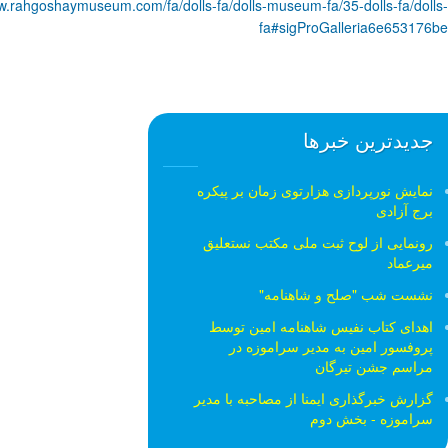
ww.rahgoshaymuseum.com/fa/dolls-fa/dolls-museum-fa/35-dolls-fa/dolls-
fa#sigProGalleria6e653176be
جدیدترین خبرها
نمایش نورپردازی هزارتوی زمان بر پیکره
برج آزادی
رونمایی از لوح ثبت ملی مكتب نستعلیق
میرعماد
نشست شب "صلح و شاهنامه"
اهدای کتاب نفیس شاهنامه امین توسط
پروفسور امین به مدیر سراموزه در
مراسم جشن تیرگان
گزارش خبرگذاری ایمنا از مصاحبه با مدیر
سراموزه - بخش دوم