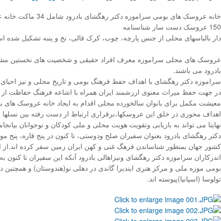
خانه عروسک های بومی سراموزه د
150 عروسک دست ساز شناسنامه
دار بالباسهای محلی از جنس پارچه، چوب، کرک قالی، نخ و پنبه تشکیل شده ا
عروسک های محلی سراموزه معرف افراد حقیقی و شخصیت های نخستین مشا
بادرود می باشند.
سراموزه دکتر رهگشای با اهداف حفظ فرهنگ بومی و تاریخ محلی و نیز احیای
در جهت حفظ میراث معنوی ارزشمند ایران همراه با اشاعه فرهنگ حفاظت از م
معیشت مکمل برای بانوان سالخورده محلی اقدام به ایجاد خانه عروسک های با
اهداف محوری در خلق این عروسکها،برقراری ارتباط از دست رفته بین نسلها و 
نهایتا می تواند به بازیابی وتقویت هویت محلی و ملی کودکان و نوجوانان بیان
دکتر رهگشای بادرود بعنوان سفیران صلح ودوستی، تا کنون در پنج قاره، پنج مو
کشور جهان بمنظور شناساندن فرهگ غنی و کهن ایران زمین سفر کرده اند.از
اندرکاران سراموزه دکتر رهگشای ونیزاهالی بادرود آنکه این سفیران تا کنون
بومی موزه ملی و مرکز هنری ایندیرا گاندی در دهلی نو(هندوستان) و همچنین
تولوسا (اسپانیا)پیوسته اند.