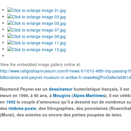
View the embedded image gallery online at:
http://www.rahgoshaymuseum.com/fr/news-fr/1010-48th-trip-passing-th
billionaires-and-peynet-museum-in-antibe-fr-news#sigProGalleriafd61
Raymond Peynet est un
dessinateur
humoristique français, il est
meurt en 1999, à 90 ans, à
Mougins
(
Alpes-Maritimes
). Il est célè
en
1942
le couple d’amoureux qu’il a dessiné sur de nombreux s
des
timbres-poste
, des lithographies, des porcelaines (Rosenthal)
(Murat), des soieries ou encore des petites poupées de latex.