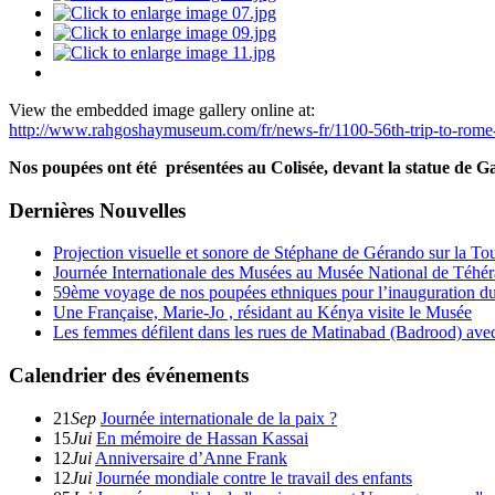
View the embedded image gallery online at:
http://www.rahgoshaymuseum.com/fr/news-fr/1100-56th-trip-to-rome-
Nos poup
é
es ont
é
t
é
pr
ésentées au Colisée, devant la statue de Gal
Dernières Nouvelles
Projection visuelle et sonore de Stéphane de Gérando sur la To
Journée Internationale des Musées au Musée National de Téhé
59ème voyage de nos poupées ethniques pour l’inauguration d
Une Française, Marie-Jo , résidant au Kénya visite le Musée
Les femmes défilent dans les rues de Matinabad (Badrood) avec 
Calendrier des événements
21
Sep
Journée internationale de la paix ?
15
Jui
En mémoire de Hassan Kassai
12
Jui
Anniversaire d’Anne Frank
12
Jui
Journée mondiale contre le travail des enfants