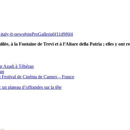
italy-fr-news#sigProGalleria6f11d9f6f4
ilée, à la Fontaine de Trevi et à l’Altare della Patria ; elles y ont r
ur Azadi à Téhéran
ran
u Festival de Cinéma de Cannes – France
un plateau d’offrandes sur la tête