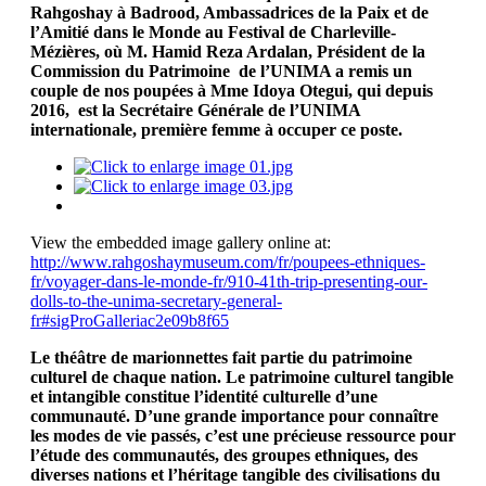
Rahgoshay à Badrood, Ambassadrices de la Paix et de
l’Amitié dans le Monde au Festival de Charleville-
Mézières, où M. Hamid Reza Ardalan, Président de la
Commission du Patrimoine de l’UNIMA a remis un
couple de nos poupées à Mme Idoya Otegui, qui depuis
2016, est la Secrétaire Générale de l’UNIMA
internationale, première femme à occuper ce poste.
View the embedded image gallery online at:
http://www.rahgoshaymuseum.com/fr/poupees-ethniques-
fr/voyager-dans-le-monde-fr/910-41th-trip-presenting-our-
dolls-to-the-unima-secretary-general-
fr#sigProGalleriac2e09b8f65
Le théâtre de marionnettes fait partie du patrimoine
culturel de chaque nation. Le patrimoine culturel tangible
et intangible constitue l’identité culturelle d’une
communauté. D’une grande importance pour connaître
les modes de vie passés, c’est une précieuse ressource pour
l’étude des communautés, des groupes ethniques, des
diverses nations et l’héritage tangible des civilisations du