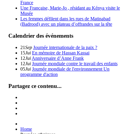
France
Une Française, Marie-Jo , résidant au Kénya visite le
Musée
Les femmes défilent dans les rues de Matinabad
(Badrood) avec un plateau d’offrandes sur la tête
Calendrier des événements
21
Sep
Journée internationale de la paix ?
15
Jui
En mémoire de Hassan Kassai
12
Jui
Anniversaire d’Anne Frank
12
Jui
Journée mondiale contre le travail des enfants
05
Jui
Journée mondiale de l'environnement Un
programme d'action
Partagez ce contenu...
Home