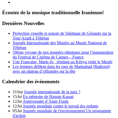
Écoutez de la musique traditionnelle Iranienne!
Dernières Nouvelles
Projection visuelle et sonore de Stéphane de Gérando sur la
Tour Azadi à Téhéran
Journée Internationale des Musées au Musée National de
Téhéran
59ème voyage de nos poupées ethniques pour l’inauguration
du Festival de Cinéma de Cannes – France
Une Française, Marie-Jo , résidant au Kénya visite le Musée
Les femmes défilent dans les rues de Matinabad (Badrood)
avec un plateau d’offrandes sur la tête
Calendrier des événements
21
Sep
Journée internationale de la paix ?
15
Jui
En mémoire de Hassan Kassai
12
Jui
Anniversaire d’Anne Frank
12
Jui
Journée mondiale contre le travail des enfants
05
Jui
Journée mondiale de l'environnement Un programme
d'action