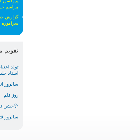
پروفسور ا
مراسم جش
گزارش خبرگ
سراموزه -
تقویم م
تولد اعتبا
استاد جلي
سالروز ان
روز قلم
💦جشن تیر
سالروز قت