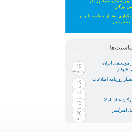
مین به مدیر سراموزه در
ن تیرگان
ذاری ایمنا از مصاحبه با مدیر
 بخش دوم
ناسبت‌ها
ر موسيقى ايران،
15
ل شهناز
ارديبهشت
تشار روزنامه اطلاعات
19
تیر
14
تیر
گان شاد باد🏹
13
تیر
ل امیرکبیر
20
دی