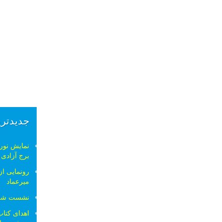
جدیدتری
نمایش نورپ
برج آزادی
رونمایی ا
میرعماد
نشست شب 
اهدای کتا