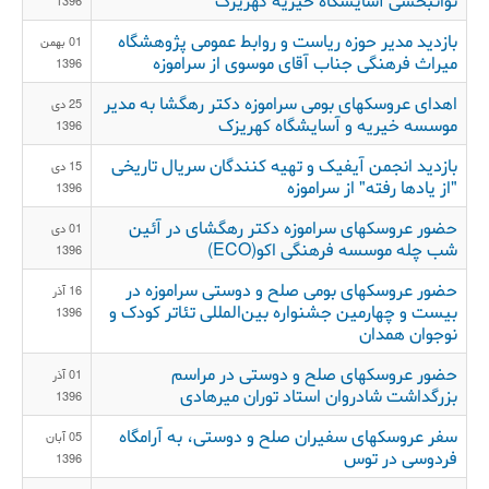
1396
بازدید مدیر حوزه ریاست و روابط عمومی پژوهشگاه
01 بهمن
میراث فرهنگی جناب آقای موسوی از سراموزه
1396
اهدای عروسکهای بومی سراموزه دکتر رهگشا به مدیر
25 دی
موسسه خیریه و آسایشگاه کهریزک
1396
بازدید انجمن آیفیک و تهیه کنندگان سریال تاریخی
15 دی
"از یادها رفته" از سراموزه
1396
حضور عروسكهای سراموزه دكتر رهگشای در آئين
01 دی
شب چله موسسه فرهنگی اكو(ECO)
1396
حضور عروسکهای بومی صلح و دوستی سراموزه در
16 آذر
بیست و چهارمین جشنواره بین‌المللی تئاتر کودک و
1396
نوجوان همدان
حضور عروسکهای صلح و دوستی در مراسم
01 آذر
بزرگداشت شادروان استاد توران میرهادی
1396
سفر عروسکهای سفيران صلح و دوستی، به آرامگاه
05 آبان
فردوسی در توس
1396