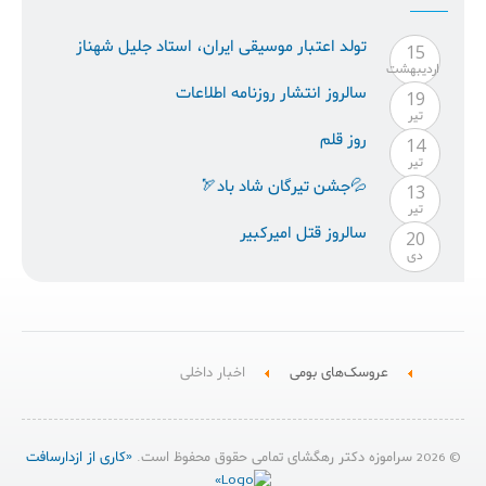
تولد اعتبار موسيقى ايران، استاد جليل شهناز
15
ارديبهشت
سالروز انتشار روزنامه اطلاعات
19
تیر
روز قلم
14
تیر
💦جشن تیرگان شاد باد🏹
13
تیر
سالروز قتل امیرکبیر
20
دی
عروسک‌های بومی
اخبار داخلی
© 2026 سراموزه دکتر رهگشای تمامی حقوق محفوظ است.
«کاری از ازدارسافت
»