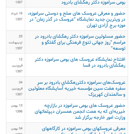
بومی سراموزه دکتر رهگشای بادرود
1397
حضور و معرفی عروسک های صلح و دوستی سراموزه،
16 خرداد
در ویترین جدید نمایشگاه "عروسک در گذر زمان" در
1397
موزه برج آزادی تهران
حضور مسئولین سراموزه دکتر رهگشای بادرود در
25
مراسم "روز جهانی تنوع فرهنگی برای گفتگو و
ارديبهشت
توسعه"
1397
افتتاح نمایشگاه عروسک های بومی سراموزه دکتر
12
رهگشایِ بادرود در فسا
فروردين
1397
عروسک‌های سراموزه دکتررهگشای بادرود بر سرِ
04
سفره هفت سین مؤسسه خیریه آسایشگاه معلولین
فروردين
و سالمندان کهریزک
1397
حضور عروسک های بومی سراموزه در بازارچه
13 بهمن
خیریه‌ای که به همت انجمن همسران دیپلماتهای
1396
وزارت امور خارجه برگزار شد
معرفی عروسکهای بومی سراموزه در کارگاههای
04 بهمن
توانبخشی آسایشگاه خیریه کهریزک