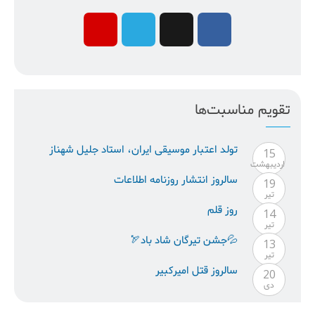
تقویم مناسبت‌ها
تولد اعتبار موسيقى ايران، استاد جليل شهناز
15
ارديبهشت
سالروز انتشار روزنامه اطلاعات
19
تیر
روز قلم
14
تیر
💦جشن تیرگان شاد باد🏹
13
تیر
سالروز قتل امیرکبیر
20
دی