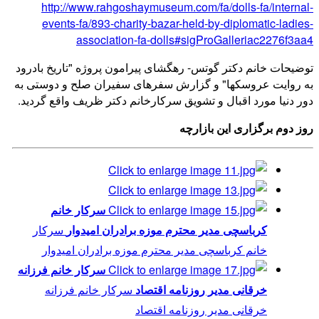
http://www.rahgoshaymuseum.com/fa/dolls-fa/internal-
events-fa/893-charity-bazar-held-by-diplomatic-ladies-
association-fa-dolls#sigProGalleriac2276f3aa4
توضیحات خانم دکتر گوتس- رهگشای پیرامون پروژه "تاریخ بادرود
به روایت عروسکها" و گزارش سفرهای سفیران صلح و دوستی به
دور دنیا مورد اقبال و تشویق سرکارخانم دکتر ظریف واقع گردید.
روز دوم برگزاری این بازارچه
سركار خانم
كرباسچی مدير محترم موزه برادران اميدوار
سركار
خانم كرباسچی مدير محترم موزه برادران اميدوار
سركار خانم فرزانه
خرقانی مدير روزنامه اقتصاد
سركار خانم فرزانه
خرقانی مدير روزنامه اقتصاد