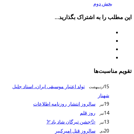
بخش دوم
این مطلب را به اشتراک بگذارید...
تقویم مناسبت‌ها
15
تولد اعتبار موسيقى ايران، استاد جليل
ارديبهشت
شهناز
19
سالروز انتشار روزنامه اطلاعات
تیر
14
روز قلم
تیر
13
💦جشن تیرگان شاد باد🏹
تیر
20
سالروز قتل امیرکبیر
دی