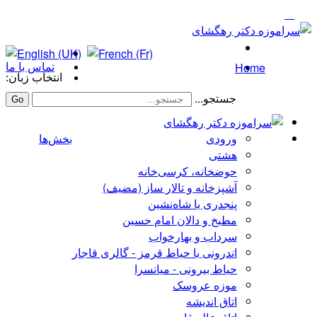
Home
تماس با ما
انتخاب زبان:
جستجو...
Go
ورودی
بخش‌ها
هشتی
حوضخانه، کرسی‌خانه
آشپزخانه و تالار ساز (مضیف)
پنجدری یا شاه‌نشین
مطبخ و دالان امام حسین
سرداب و بهارخواب
اندرونی یا حیاط قرمز - گالری قاجار
حیاط بیرونی - میانسرا
موزه عروسک
اتاق اندیشه