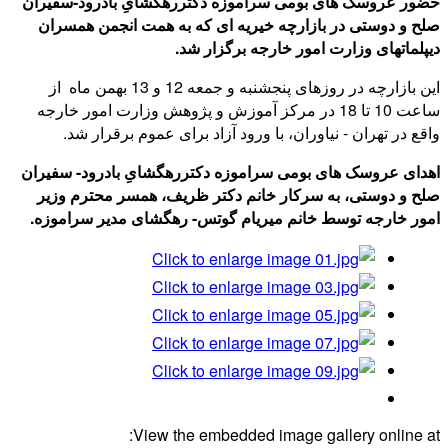
حضور عروسک های بومی سراموزه دکتررهگشایِ بادرود-سفیران
صلح و دوستی در بازارچه خیریه ای که به همت انجمن همسران
دیپلماتهای وزارت امور خارجه برگزار شد.
این بازارچه در روزهای پنجشنبه و جمعه 12 و 13 بهمن ماه از
ساعت 10 تا 18 در مرکز آموزش و پژوهش وزارت امور خارجه
واقع در تهران - نیاوران، با ورود آزاد برای عموم برقرار شد.
اهدای عروسک های بومی سراموزه دکتررهگشایِ بادرود- سفیران
صلح و دوستی، به سرکار خانم دکتر ظریف، همسر محترم وزیر
امور خارجه توسط خانم میریام گوتس- رهگشای مدیر سراموزه.
View the embedded image gallery online at: