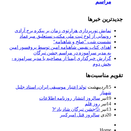
مراسم
جدیدترین خبرها
نمایش نورپردازی هزارتوی زمان بر پیکره برج آزادی
رونمایی از لوح ثبت ملی مكتب نستعلیق میرعماد
نشست شب "صلح و شاهنامه"
اهدای کتاب نفیس شاهنامه امین توسط پروفسور امین
به مدیر سراموزه در مراسم جشن تیرگان
گزارش خبرگذاری ایمنا از مصاحبه با مدیر سراموزه -
بخش دوم
تقویم مناسبت‌ها
15
ارديبهشت
تولد اعتبار موسيقى ايران، استاد جليل
شهناز
19
تیر
سالروز انتشار روزنامه اطلاعات
14
تیر
روز قلم
13
تیر
💦جشن تیرگان شاد باد🏹
20
دی
سالروز قتل امیرکبیر
Home