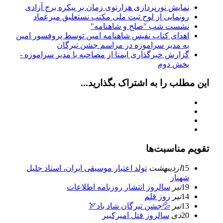
نمایش نورپردازی هزارتوی زمان بر پیکره برج آزادی
رونمایی از لوح ثبت ملی مكتب نستعلیق میرعماد
نشست شب "صلح و شاهنامه"
اهدای کتاب نفیس شاهنامه امین توسط پروفسور امین
به مدیر سراموزه در مراسم جشن تیرگان
گزارش خبرگذاری ایمنا از مصاحبه با مدیر سراموزه -
بخش دوم
این مطلب را به اشتراک بگذارید...
تقویم مناسبت‌ها
15
ارديبهشت
تولد اعتبار موسيقى ايران، استاد جليل
شهناز
19
تیر
سالروز انتشار روزنامه اطلاعات
14
تیر
روز قلم
13
تیر
💦جشن تیرگان شاد باد🏹
20
دی
سالروز قتل امیرکبیر