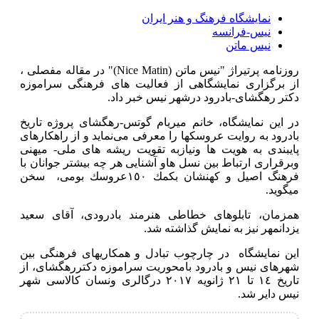
نمايشگاه فرهنگ و هنر ايران
نيس-فرانسه
نیس ماتن
روزنامه پرتیراژ "نیس ماتن
(Nice Matin)"
در مقاله مفصلی ،
از برگزاری نمایشگاهی از فعالیت های فرهنگی سراموزه
دكتر رهگشای-بادرود درشهر نیس خبر داد
.
در این نمایشگاه، خانم میریام گوتس-رهگشای پروژه تاریخ
بادرود به روایت عروسكها را معرفی می‌نماید و از راهكارهای
پایبندی به هویت ها ونیازبه تقویت ریشه های ملی- میهنی
وبرقراری ارتباط بین نسل هاو آشنایی هر چه بیشتر جوانان با
فرهنگ اصیل و كهنشان بكمك ١٥٠عروسك بومی، سخن
میگوید
.
همزمان، تابلوهای خطاطی هنرمند بادرودی، آقای سعید
یزدانمهر نیز به نمایش گذاشته شد
.
این نمایشگاه در چارچوب تبادل و همكاریهای فرهنگی بین
شهرهای نیس و بادرود بامحوریت سراموزه دكتررهگشای، از
تاریخ ١٤ تا ٢١ ژانویه ٢٠١٧ درگالری ونسان كالاسی شهر
نیس دایر شد
.