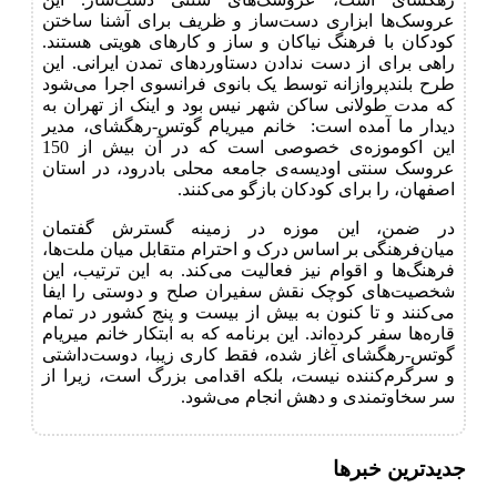
عروسک‌ها ابزاری دست‌ساز و ظریف برای آشنا ساختن
کودکان با فرهنگ نیاکان و ساز و کارهای هویتی هستند.
راهی برای از دست ندادن دستاوردهای تمدن ایرانی. این
طرح بلندپروازانه توسط یک بانوی فرانسوی اجرا می‌شود
که مدت طولانی ساکن شهر نیس بود و اینک از تهران به
دیدار ما آمده است: خانم میریام گوتس-رهگشای، مدیر
این اکوموزه‌ی خصوصی است که در آن بیش از 150
عروسک سنتی اودیسه‌ی جامعه محلی بادرود، در استان
اصفهان، را برای کودکان بازگو می‌کنند.
در ضمن، این موزه در زمینه گسترش گفتمان
میان‌فرهنگی بر اساس درک و احترام متقابل میان ملت‌ها،
فرهنگ‌ها و اقوام نیز فعالیت می‌کند. به این ترتیب، این
شخصیت‌های کوچک نقش سفیران صلح و دوستی را ایفا
می‌کنند و تا کنون به بیش از بیست و پنج کشور در تمام
قاره‌ها سفر کرده‌اند. این برنامه که به ابتکار خانم میریام
گوتس-رهگشای آغاز شده، فقط کاری زیبا، دوست‌داشتی
و سرگرم‌کننده نیست، بلکه اقدامی بزرگ است، زیرا از
سر سخاوتمندی و دهش انجام می‌شود.
جدیدترین خبرها