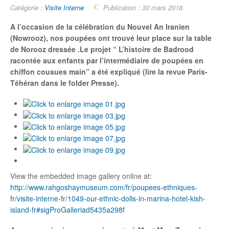
Catégorie :
Visite Interne
Publication : 30 mars 2018
A
l’occasion de la
célébration du Nouvel An Iranien
(Nowrooz), nos poupées ont trouvé leur place sur la table
de Norooz dressée
.Le projet “ L’histoire de Badrood
racont
é
e aux enfants par l’interm
é
diaire de poup
é
es en
chiffon cousues main” a
é
t
é
expliqu
é
(lire la revue Paris-
T
é
h
é
ran dans le folder Presse).
View the embedded image gallery online at:
http://www.rahgoshaymuseum.com/fr/poupees-ethniques-
fr/visite-interne-fr/1049-our-ethnic-dolls-in-marina-hotel-kish-
island-fr#sigProGalleriad5435a298f