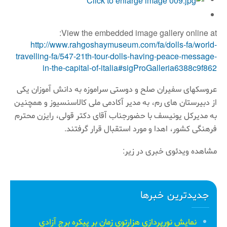
View the embedded image gallery online at:
http://www.rahgoshaymuseum.com/fa/dolls-fa/world-
travelling-fa/547-21th-tour-dolls-having-peace-message-
in-the-capital-of-italia#sigProGalleria6388c9f862
عروسكهای سفیران صلح و دوستی سراموزه به دانش آموزان یكی
از دبیرستان های رم، به مدیر آكادمی ملی كالاسنسیوز و همچنین
به مدیركل یونیسف با حضورجناب آقای دكتر قولی، رایزن محترم
فرهنگی كشور، اهدا و مورد استقبال قرار گرفتند.
مشاهده ویدئوی خبری در زیر:
جدیدترین خبرها
نمایش نورپردازی هزارتوی زمان بر پیکره برج آزادی