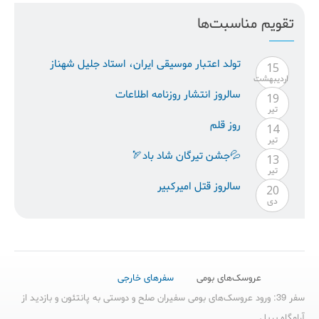
تقویم مناسبت‌ها
تولد اعتبار موسيقى ايران، استاد جليل شهناز
15
ارديبهشت
سالروز انتشار روزنامه اطلاعات
19
تیر
روز قلم
14
تیر
💦جشن تیرگان شاد باد🏹
13
تیر
سالروز قتل امیرکبیر
20
دی
عروسک‌های بومی
سفرهای خارجی
سفر 39: ورود عروسک‌های بومی سفیران صلح و دوستی به پانتئون و بازدید از
آرامگاه بریل