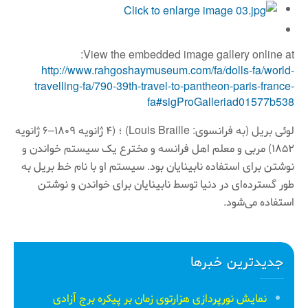
View the embedded image gallery online at:
http://www.rahgoshaymuseum.com/fa/dolls-fa/world-
travelling-fa/790-39th-travel-to-pantheon-paris-france-
fa#sigProGalleriad01577b538
لوئی بریل (به فرانسوی: Louis Braille) ؛ (۴ ژانویه ۱۸۰۹–۶ ژانویه
۱۸۵۲) مربی و معلم اهل فرانسه و مخترع یک سیستم خواندن و
نوشتن برای استفاده نابینایان بود. سیستم او با نام خط بریل به
طور گسترده‌ای در دنیا توسط نابینایان برای خواندن و نوشتن
استفاده می‌شود.
جدیدترین خبرها
نمایش نورپردازی هزارتوی زمان بر پیکره برج آزادی