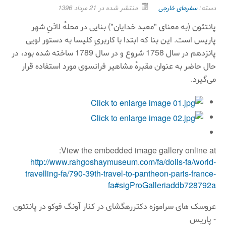
دسته:
سفرهای خارجی
منتشر شده در 21 مرداد 1396
پانتئون (به معنای "معبد خدایان") بنایی در محلهٔ لاتَنِ شهر
پاریس است. این بنا که ابتدا با کاربریِ کلیسا به دستور لویی
پانزدهم در سال 1758 شروع و در سال 1789 ساخته شده بود، در
حال حاضر به عنوان مقبرهٔ مشاهیر فرانسوی مورد استفاده قرار
می‌گیرد.
View the embedded image gallery online at:
http://www.rahgoshaymuseum.com/fa/dolls-fa/world-
travelling-fa/790-39th-travel-to-pantheon-paris-france-
fa#sigProGalleriaddb728792a
عروسک های سراموزه دکتررهگشای در کنار آونگ فوکو در پانتئون
- پاریس