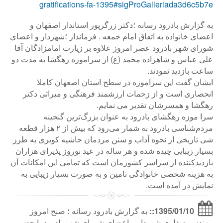
gratifications-fa-1395#sigProGalleriada3d6c5b7e
به گزارش بادرود رسانه ؛دکتر زرگرپور استاندار اصفهان و
اعضای خانواده به اتفاق امام جمعه . فرماندار ؛شهردار و اعضای
شورای شهر بادرود عصر امروز علاوه بر زیارت امامزادگان آقا
علی عباس و شاهزاده محمد (ع) از سراموزه رهگشا به مدت دو
ساعت بازدید نمودند.
ایشان گفت این سراموزه در سطح استان اصعهان کاملا
انحصاری است و از زحمات ارزشمند فرهنگی و میراثی دکتر
رهگشا و همسرشان تقدیر می نمایم.
سرا موزه رهگشای بادرود به عنوان بزرگ‌ترین گنجینه
مردم‌شناسی بادرود به شمار می‌رود که بیش از ۲ هزار قطعه
شی تاریخی از نحوه آداب و سنن مردمان حاشیه کویری به طرز
بسیار زیبایی چیده شده و هر ساله در عید نوروز پذیرای هزاران
بازدیدکننده از سراسر کشورمان است که تمامی این امکانات آن
به هزینه شخصی خانوادگی تامین و به صورت بسیار زیبایی به
نمایش در آمده است.
1395/01/10::
به گزارش بادرود رسانه ؛ صبح امروز
مهندس صفاری شهردار و اعضای شورای شهر بادرود با حضور