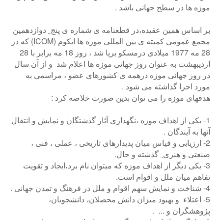
موزه ها در سطح جهانی باشد .
بر اساس همین عقیده،در قطعنامه ی شماره ی پنج ِ دوازدهمین
مجمع عمومی كمیته ی بین المللی موزه ها ایكوم (ICOM) كه در
28 مه 1977 میلادی درمسكو برپا شد ، روز 18 مه برابر با 28
اردیبهشت به عنوان روز جهانی موزه ها اعلام شد و از آن سال
در روز جهانی موزه درهمه ی كشورهای عضو ، مراسمی به
مورد اجرا گذاشته می شود .
هدفهای موزه را می توان بدین صورت خلاصه كرد :
1- یکی از اهداف موزه ،نگهداری آثار گذشتگان و نمایش و انتقال
آنها به آیندگان .
2- ارزیابی و قیاس میان پدیدارهای تاریخی ، عملی ، فنی ،
صنعتی و هنری ِ گذشته و حال.
3- یکی دیگر از اهداف موزه که میتوان نام برد،ایجاد و تقویت
تفاهم میان ملل و اقوام است.
4- شناخت و نمایش سهم اقوام و ملل در فرهنگ و تمدن جهانی .
5- اعتلاء و بهبود میزان دانش محصلان، دانشجویان،
پژوهشگران و ... .