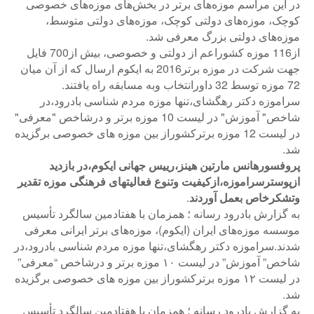
در این مراسم موزه‌های برتر در بخش‌های موزه‌های خصوصی
کوچک، موزه‌های دولتی کوچک، موزه‌های دولتی متوسط،
موزه‌های دولتی بزرگ معرفی شد.
از116 موزه کشوراعم از دولتی و خصوصی، بیش از700 فایل
جهت شرکت در موزه برتر2016 به ایکوم ارسال که از آن میان
72 موزه توسط 32 داورانتخاب وبه مسابقه راه یافتند.
سراموزه دکتر رهگشای،تنها موزه مردم شناسی بادرود،در
شاخص" آموزش" در لیست 10 موزه برتر و درشاخص "معرفی"
در لیست 12 موزه برترکشوراز بین موزه های خصوصی برگزیده
شد.
پروفسورهانس مارتین هینز،رییس جهانی ایکوم،در بازدید
ازپوسترسراموزه،ازکیفیت وتنوع فعالیتهای فرهنگی موزه تقدیر
وتشکرخاص بعمل آوردند
.
به گزارش بادرود رسانه ؛ همزمان با هفتادمین سالگرد تأسیس
موسسه موزه‌های ایران (ایکوم)، موزه‌های برتر ایرانی معرفی
شدند.سراموزه دکتر رهگشای،تنها موزه مردم شناسی بادرود،در
شاخص” آموزش” در لیست ۱۰ موزه برتر و درشاخص “معرفی”
در لیست ۱۲ موزه برترکشوراز بین موزه های خصوصی برگزیده
شد.
به گزارش بادرود رسانه ؛ همزمان با هفتادمین سالگرد تأسیس