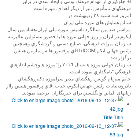
6- جلوگیری از انهدام فرهنگ بومی و ایجاد سدی در برابر
فرهنگهای نامأنوس ،نیز از دیگر اهداف موزه است.
امروز سه شنبه ٢٨ارديبهشت در
سالن همایش های موزه ملی ایران،
مراسم صدمین سالگرد تاسیس موزه ملی ایران،هفتادمين سال
ايكوم در ايران و روز جهانی موزه ها با حضور مسئولین عاليرتبه
سازمان ميراث فرهنگي، صنايع دستي و گردشگري وهمچنين
رئيس جهاني ايكم(ICOM) آقاي پرفسور هانس مارتين هينس
برگزار شد.
سازمان جهاني موزه ها،سال ٢٠١٦ را"موزه هاوچشم اندازهاي
فرهنگي "نامگذاري نموده است.
خانم ميريام گوتس-رهگشاي مدير سراموزه دكتررهگشاي
بادرود،بيانات رئيس جهاني ايكوم، جناب آقاي پرفسور هينس رااز
زبانهاي آلماني وانگليسي براي خبرنگاران ترجمه نمودند.
Title
Title