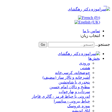
تماس با ما
انتخاب زبان:
جستجو...
Go
بخش‌ها
ورودی
هشتی
حوضخانه، کرسی‌خانه
آشپزخانه و تالار ساز (مضیف)
پنجدری یا شاه‌نشین
مطبخ و دالان امام حسین
سرداب و بهارخواب
اندرونی یا حیاط قرمز - گالری قاجار
حیاط بیرونی - میانسرا
موزه عروسک
اتاق اندیشه