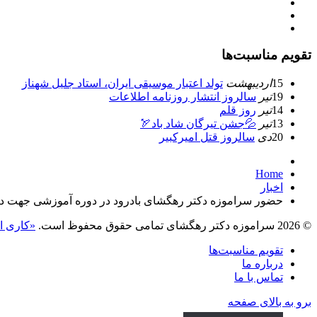
تقویم مناسبت‌ها
15
ارديبهشت
تولد اعتبار موسيقى ايران، استاد جليل شهناز
19
تیر
سالروز انتشار روزنامه اطلاعات
14
تیر
روز قلم
13
تیر
💦جشن تیرگان شاد باد🏹
20
دی
سالروز قتل امیرکبیر
Home
اخبار
حضور سراموزه دكتر رهگشای بادرود در دوره آموزشی جهت دست
© 2026 سراموزه دکتر رهگشای تمامی حقوق محفوظ است.
«کاری ا
تقویم مناسبت‌ها
درباره ما
تماس با ما
برو به بالای صفحه