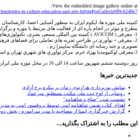
View the embedded image gallery online at:
nologies-in-culture-education-and-arts-fa#sigProGalleria9f9c6248e7
کمیته ملی موزه ها، ایکوم ایران به منظور آشنایی اعضا، کارشناسان
مطرح و موثر در انجام پاره ای از فعالیت های مرتبط با موزه و برگز
1- معرفی ( AVICOM ) کمیته بین المللی سمعی بصری، تکنولوژی‌های جدید و رسانه های اجتماعی
2- معرفی « نوآوری در طراحی تجربه های تعاملی برای فضاهای فر
تصویری و چند رسانه ای دانشگاه ساپینزا رم .
3-معرفی لوکتیومدیا بهزاد خرم، مركز نوآوري هاي شهري تهران و استوديو بازي سازي سرگرميدن .
روز دوشنبه ششم شهریور ساعت 14 الی 16 در محل موزه ملی ایران
جدیدترین خبرها
نمایش نورپردازی هزارتوی زمان بر پیکره برج آزادی
رونمایی از لوح ثبت ملی مكتب نستعلیق میرعماد
نشست شب "صلح و شاهنامه"
اهدای کتاب نفیس شاهنامه امین توسط پروفسور امین به مدیر
گزارش خبرگذاری ایمنا از مصاحبه با مدیر سراموزه - بخش دوم
این مطلب را به اشتراک بگذارید...