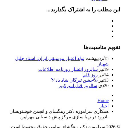
این مطلب را به اشتراک بگذارید...
تقویم مناسبت‌ها
15
ارديبهشت
تولد اعتبار موسيقى ايران، استاد جليل
شهناز
19
تیر
سالروز انتشار روزنامه اطلاعات
14
تیر
روز قلم
13
تیر
💦جشن تیرگان شاد باد🏹
20
دی
سالروز قتل امیرکبیر
Home
اخبار
همکاری سراموزه دکتر رهگشای و انجمن خوشنویسان
بادرود در زیبا سازی مرکز پیش دبستانی مهرآیین
© 2026 سراموزه دکتر رهگشای تمامی حقوق محفوظ است.