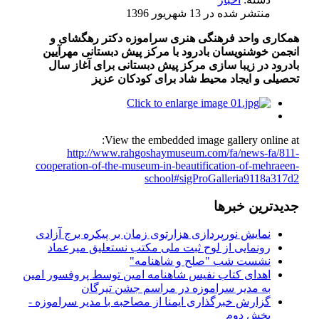
منتشر شده در 13 شهریور 1396
همکاری واحد فرهنگی هنری سراموزه دکتر رهگشای و
انجمن خوشنویسان بادرود با مرکز پیش دبستانی مهرآیین
بادرود در زیبا سازی مرکز پیش دبستانی برای آغاز سال
تحصیلی و ایجاد محیط شاد برای کودکان عزیز
View the embedded image gallery online at:
http://www.rahgoshaymuseum.com/fa/news-fa/811-
cooperation-of-the-museum-in-beautification-of-mehraeen-
school#sigProGalleria9118a317d2
جدیدترین خبرها
نمایش نورپردازی هزارتوی زمان بر پیکره برج آزادی
رونمایی از لوح ثبت ملی مكتب نستعلیق میرعماد
نشست شب "صلح و شاهنامه"
اهدای کتاب نفیس شاهنامه امین توسط پروفسور امین
به مدیر سراموزه در مراسم جشن تیرگان
گزارش خبرگذاری ایمنا از مصاحبه با مدیر سراموزه -
بخش دوم