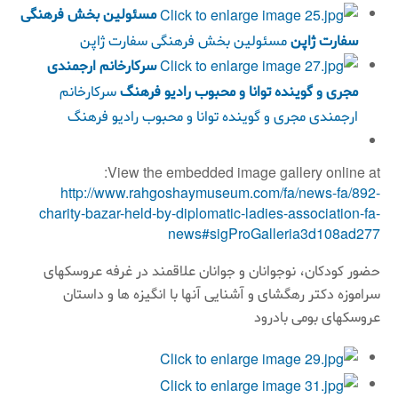
مسئولین بخش فرهنگی
سفارت ژاپن
مسئولین بخش فرهنگی سفارت ژاپن
سركارخانم ارجمندی
مجری و گوینده توانا و محبوب رادیو فرهنگ
سركارخانم
ارجمندی مجری و گوینده توانا و محبوب رادیو فرهنگ
View the embedded image gallery online at:
http://www.rahgoshaymuseum.com/fa/news-fa/892-
charity-bazar-held-by-diplomatic-ladies-association-fa-
news#sigProGalleria3d108ad277
حضور کودکان، نوجوانان و جوانان علاقمند در غرفه عروسکهای
سراموزه دکتر رهگشای و آشنایی آنها با انگیزه ها و داستان
عروسکهای بومی بادرود