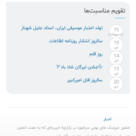
تقویم مناسبت‌ها
تولد اعتبار موسيقى ايران، استاد جليل شهناز
15
ارديبهشت
سالروز انتشار روزنامه اطلاعات
19
تیر
روز قلم
14
تیر
💦جشن تیرگان شاد باد🏹
13
تیر
سالروز قتل امیرکبیر
20
دی
اخبار
حضور عروسک های بومی سراموزه در بازارچه خیریه‌ای که به همت انجمن
همسران دیپلماتهای وزارت امور خارجه برگزار شد