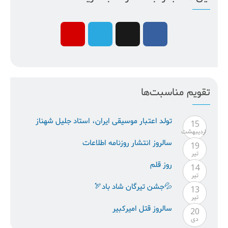
تقویم مناسبت‌ها
تولد اعتبار موسيقى ايران، استاد جليل شهناز
15
ارديبهشت
سالروز انتشار روزنامه اطلاعات
19
تیر
روز قلم
14
تیر
💦جشن تیرگان شاد باد🏹
13
تیر
سالروز قتل امیرکبیر
20
دی