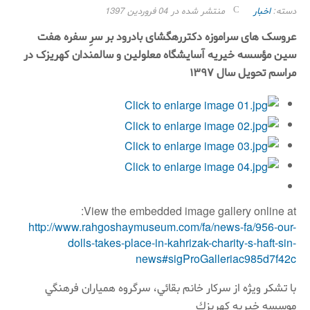
دسته:
اخبار
منتشر شده در 04 فروردين 1397
عروسک های سراموزه دکتررهگشای بادرود بر سرِ سفره هفت
سین مؤسسه خیریه آسایشگاه معلولین و سالمندان کهریزک در
مراسم تحویل سال ١٣٩٧
View the embedded image gallery online at:
http://www.rahgoshaymuseum.com/fa/news-fa/956-our-
dolls-takes-place-in-kahrizak-charity-s-haft-sin-
news#sigProGalleriac985d7f42c
با تشكر ويژه از سركار خانم بقائي، سرگروه همياران فرهنگي
موسسه خيريه كهريزك