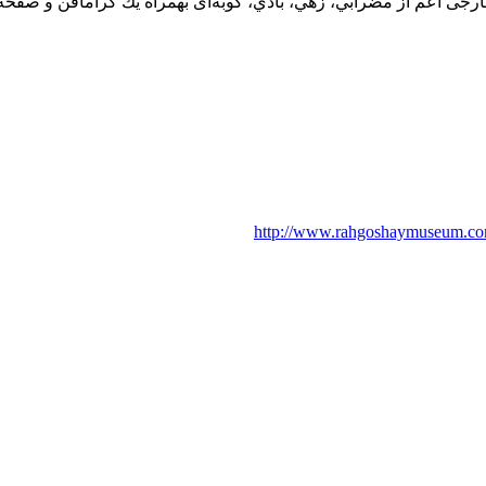
رجی اعم از مضرابي، زهي، بادي، كوبه‌ای بهمراه يك گرامافن و صفحه‌ه
http://www.rahgoshaymuseum.com/