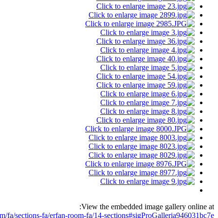
View the embedded image gallery online at:
fa/sections-fa/erfan-room-fa/14-sections#sigProGalleria946031bc7e