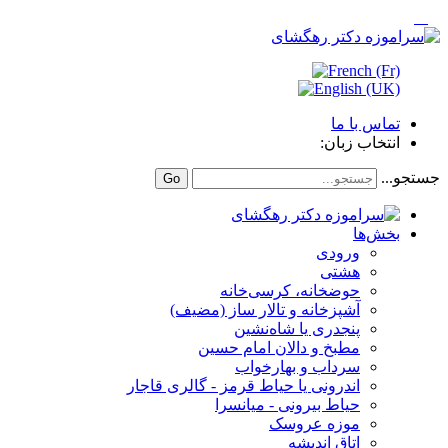
تماس با ما
انتخاب زبان:
جستجو...
Go
بخش‌ها
ورودی
هشتی
حوضخانه، کرسی‌خانه
آشپزخانه و تالار ساز (مضیف)
پنجدری یا شاه‌نشین
مطبخ و دالان امام حسین
سرداب و بهارخواب
اندرونی یا حیاط قرمز - گالری قاجار
حیاط بیرونی - میانسرا
موزه عروسک
اتاق اندیشه