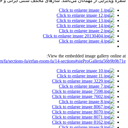
سفره وپذيرايی از مهمانان مي‌باشد. سازهای مختلف سنتی ايرانی و خا
View the embedded image gallery online at:
fa/sections-fa/erfan-room-fa/14-sections#sigProGalleria56b9b9b71e