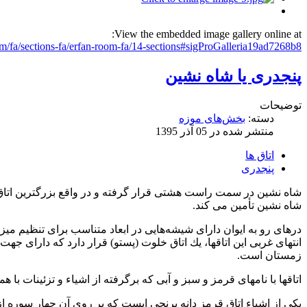
View the embedded image gallery online at:
fa/sections-fa/erfan-room-fa/14-sections#sigProGalleria19ad7268b8
پنجدری يا شاه نشين
توضیحات
دسته:
بخش‌های موزه
منتشر شده در 05 آذر 1395
اتاق ها
پنجدری
شاه نشين در سمت راست هشتی قرار گرفته و در واقع بزرگترين اتاق 
شاه نشين تأمين می كند.
درهای رو به ايوان دارای شيشه‌هايی در ابعاد متناسب برای تنظيم مي
انتهای غربی اين اتاقها، يك اتاق خلوت (پستو) قرار دارد كه دارای ج
زمستان است.
اتاقها با نامهای قرمز و سبز و آبی كه برگرفته از اشياء و تزئينات 
يكی از اشیاء اتاق قرمز دانه برنجی ايست كه بر روی آن چهار سوره 