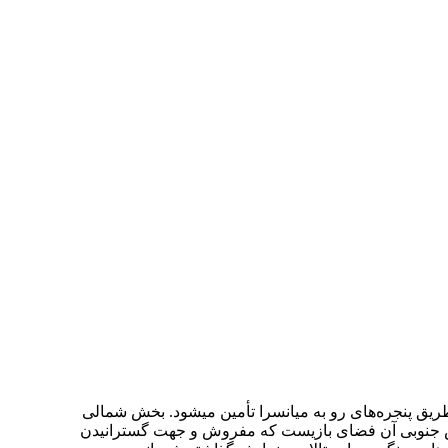
يق پنجره‌های رو به ميانسرا تأمين ميشود. بخش شمالی
 بخش جنوبی آن فضای بازيست كه مفروش و جهت گسترانيدن