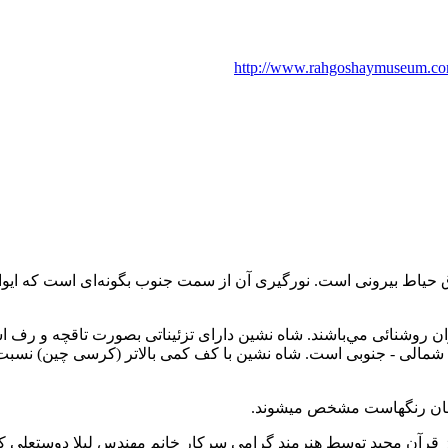
http://www.rahgoshaymuseum.com/
حياط بيرونی است. نورگيری آن از سمت جنوب بگونه‌ای است كه ايوان
زان روشنائی مي‌باشند. شاه نشين دارای تزئيناتی بصورت تاقچه و رف 
هت شمالی - جنوبی است. شاه نشين با كف كمی بالاتر (كرسی چين) نسبت ب
با همان رنگهاست مشخص ميشوند.
از قرآن مجيد توسط هنرمند گرامی سركار خانم مهندس ليلا دوستعلی ك