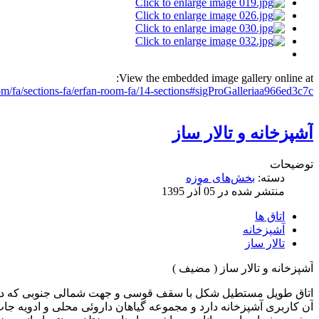
View the embedded image gallery online at:
fa/sections-fa/erfan-room-fa/14-sections#sigProGalleriaa966ed3c7c
آشپزخانه و تالار ساز
توضیحات
دسته:
بخش‌های موزه
منتشر شده در 05 آذر 1395
اتاق ها
آشپزخانه
تالار ساز
آشپزخانه و تالار ساز ( مضيف )
اتاق طويل مستطيل شكل با سقف قوسی و جهت شمالی جنوبی كه در جن
آن كاربری آشپزخانه دارد و مجموعه گياهان داروئی محلی و ادويه 