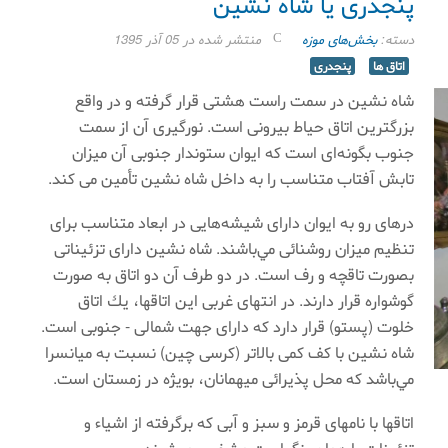
پنجدری يا شاه نشين
دسته:
بخش‌های موزه
منتشر شده در 05 آذر 1395
اتاق ها
پنجدری
شاه نشين در سمت راست هشتی قرار گرفته و در واقع
بزرگترين اتاق حياط بيرونی است. نورگيری آن از سمت
جنوب بگونه‌ای است كه ايوان ستوندار جنوبی آن ميزان
تابش آفتاب متناسب را به داخل شاه نشين تأمين می كند.
درهای رو به ايوان دارای شيشه‌هايی در ابعاد متناسب برای
تنظيم ميزان روشنائی مي‌باشند. شاه نشين دارای تزئيناتی
بصورت تاقچه و رف است. در دو طرف آن دو اتاق به صورت
گوشواره قرار دارند. در انتهای غربی اين اتاقها، يك اتاق
خلوت (پستو) قرار دارد كه دارای جهت شمالی - جنوبی است.
شاه نشين با كف كمی بالاتر (كرسی چين) نسبت به ميانسرا
مي‌باشد كه محل پذيرائی میهمانان، بويژه در زمستان است.
اتاقها با نامهای قرمز و سبز و آبی كه برگرفته از اشياء و
تزئينات با همان رنگهاست مشخص ميشوند.