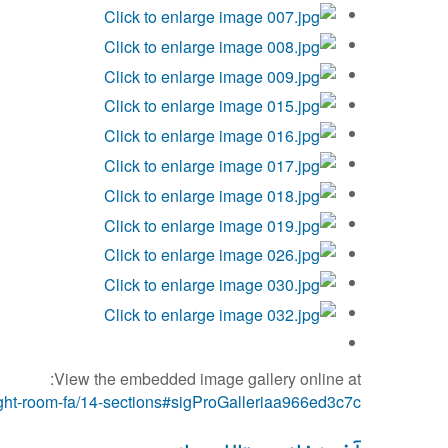
View the embedded image gallery online at:
ght-room-fa/14-sections#sigProGalleriaa966ed3c7c