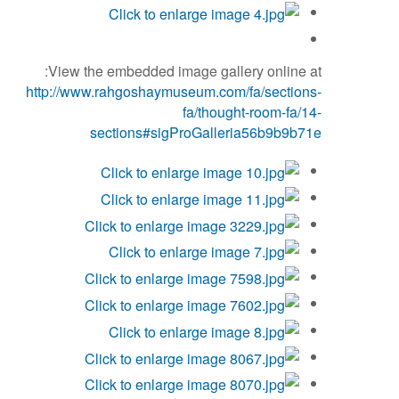
View the embedded image gallery online at:
http://www.rahgoshaymuseum.com/fa/sections-
fa/thought-room-fa/14-
sections#sigProGalleria56b9b9b71e