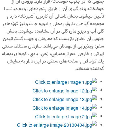
جنوبی كه در جنوب حوضخانه قرار دارد. ورودی آن از
حوضخانه و نورگيری آن از طريق پنجره‌های رو به ميانسرا
تأمين ميشود. بخش شمالی آن كاربری آشپزخانه دارد و
مجموعه گياهان داروئی محلی و ادويه جات و نيز كوزه‌های
گلی آب و ديزي‌های گلی در آن مشاهده ميشوند. بخش
جنوبی آن فضای بازيست كه مفروش و جهت گسترانيدن
سفره وپذيرايی از مهمانان مي‌باشد. سازهای مختلف سنتی
ايرانی و خارجی اعم از مضرابي، زهي، بادي، كوبه‌ای بهمراه
يك گرامافن و صفحه‌های سنگی در اين تالار به نمايش
گذاشته شده‌اند.