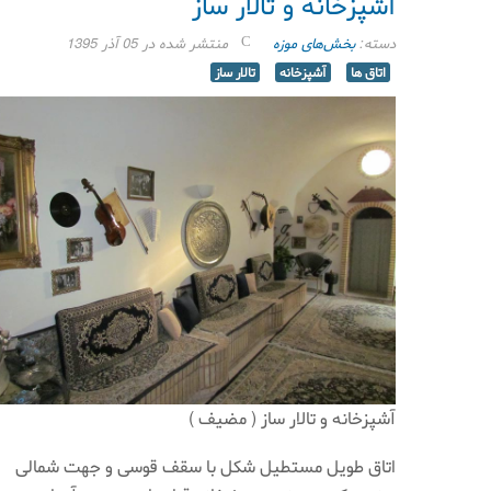
آشپزخانه و تالار ساز
دسته:
بخش‌های موزه
منتشر شده در 05 آذر 1395
اتاق ها
آشپزخانه
تالار ساز
آشپزخانه و تالار ساز ( مضيف )
اتاق طويل مستطيل شكل با سقف قوسی و جهت شمالی