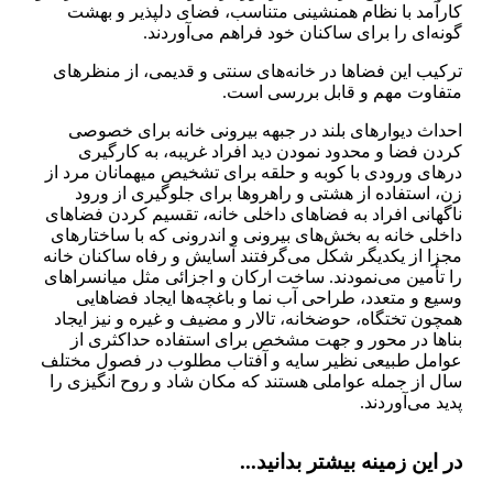
كارآمد با نظام همنشینی متناسب، فضای دلپذیر و بهشت
گونه‌ای را برای ساكنان خود فراهم می‌آوردند.
تركیب این فضاها در خانه‌های سنتی و قدیمی، از منظرهای
متفاوت مهم و قابل بررسی است.
احداث دیوارهای بلند در جبهه بیرونی خانه برای خصوصی
كردن فضا و محدود نمودن دید افراد غریبه، به كارگیری
درهای ورودی با كوبه و حلقه برای تشخیص میهمانان مرد از
زن، استفاده از هشتی و راهروها برای جلوگیری از ورود
ناگهانی افراد به فضاهای داخلی خانه، تقسیم كردن فضاهای
داخلی خانه به بخش‌های بیرونی و اندرونی كه با ساختارهای
مجزا از یكدیگر شكل می‌گرفتند آسایش و رفاه ساكنان خانه
را تأمین می‌نمودند. ساخت اركان و اجزائی مثل میانسراهای
وسیع و متعدد، طراحی آب نما و باغچه‌ها ایجاد فضاهایی
همچون تختگاه، حوضخانه، تالار و مضیف و غیره و نیز ایجاد
بناها در محور و جهت مشخص برای استفاده حداكثری از
عوامل طبیعی نظیر سایه و آفتاب مطلوب در فصول مختلف
سال از جمله عواملی هستند كه مكان شاد و روح انگیزی را
پدید می‌آوردند.
در این زمینه بیشتر بدانید...