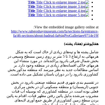
Title
Title
Title
Title
Title
Title
Title
Title
View the embedded image gallery online at:
http://www.rahgoshaymuseum.com/fa/sections-fa/entrance-
fa/46-sections/about-badrud-fa#sigProGalleriaee9714e19f
هفتاپوشتو (هفتاد پشته)
شامل پشته ها و تپه‌های زیادی از خاك است كه به شكل
هرمهائی به ارتفاع 3 تا 5 متر بر روی زمین مسطح وسیعی در
بخش شمال شرقی بادرود پراكنده‌اند. در مورد منشاء این
هرمهای خاكی افسانه‌های زیادی در منطقه وجود دارد. بر
اساس مطالعات جدید به نظر میرسد كه منطقه مذكور بخش
كشاورزی بادرود را در دوران باستان تشكیل می داده است.
در تقسیم بندی شهری قدیم منطقه صنعتی بادرود در بخش
جنوبی (اریسمان) و منطقه مسكونی آن در بخش مركزی
فعلی بوده است. در منطقه كشاورزی كه بوسیله آب قنات
مشروب می‌شده بدلیل پائین رفتن مظهر قنات، اقدام به پائین
بردن سطح زمین كشاورزی از طریق جمع آوری لایه‌های
سطحی خاك و تلنبار كردن آن كرده‌اند.