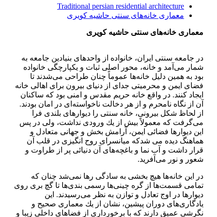
Traditional persian residential architecture
معماری خانه‌های سنتی حاشیه كویری
معماری خانه‌های سنتی حاشیه كویری
در جامعه سنتی ایران، خانواده از واحدهای بنیادین جامعه به
شمار می‌آمد و خانه، محور اصلی ثبات و یكپارچگی خانواده
بود به همین دلیل خانه‌ها عموماً چنان طراحی می‌شدند تا
فضای ایمن و محرمیتی جدای از دنیای بیرون برای اهالی خانه
ایجاد كنند. در واقع خانه حریم مقدس و امنی بود كه ساكنان
آن از نگاه نامحرم و از هر دخالت ناخواسته‌ای در امان بودند.
از لحاظ شكل بیرونی، خانه سنتی را دیوارهای بلندی فرا
می‌گرفت كه معمولاً بیش از یك ورودی نداشت، ولی در پس
این دیوارها فضائی ایمن، آرامش بخش و جهانی متعادل و
هماهنگ دیده می شدكه میانسرای روح انگیزی در قلب آن
قرار داشت و آب نما و باغچه‌های آن دنیائی پر از طراوت و
شعور و نور می‌آفرید.
در این خانه‌ها هیچ بخشی به سادگی رها نمی‌شد چنان كه
تمامی قسمت‌ها از گره چینی‌ها رسمی بندی‌ها تا گچ بری روی
دیوارها در اوج تعادل و توازن به نظر می‌رسیدند. این
یادگاری‌های دوران پیشین، نشان از یك معماری صحیح و
نگرشی عمیق دارند كه با برخورداری از فضاهای داخلی زیبا و