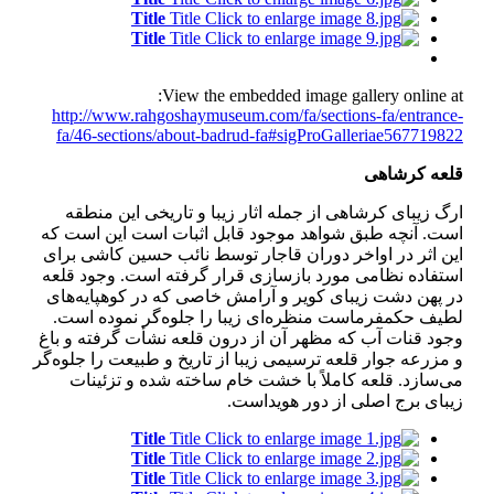
Title
Title
Title
Title
View the embedded image gallery online at:
http://www.rahgoshaymuseum.com/fa/sections-fa/entrance-
fa/46-sections/about-badrud-fa#sigProGalleriae567719822
قلعه كرشاهی
ارگ زیبای كرشاهی از جمله اثار زیبا و تاریخی این منطقه
است. آنچه طبق شواهد موجود قابل اثبات است این است كه
این اثر در اواخر دوران قاجار توسط نائب حسین كاشی برای
استفاده نظامی مورد بازسازی قرار گرفته است. وجود قلعه
در پهن دشت زیبای كویر و آرامش خاصی كه در كوهپایه‌های
لطیف حكمفرماست منظره‌ای زیبا را جلوه‌گر نموده است.
وجود قنات آب كه مظهر آن از درون قلعه نشأت گرفته و باغ
و مزرعه جوار قلعه ترسیمی زیبا از تاریخ و طبیعت را جلوه‌گر
می‌سازد. قلعه كاملاً با خشت خام ساخته شده و تزئینات
زیبای برج اصلی از دور هویداست.
Title
Title
Title
Title
Title
Title