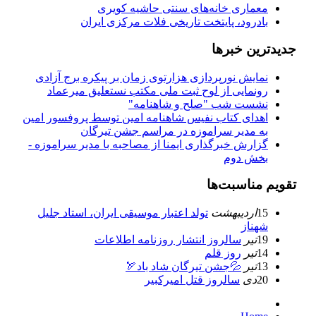
معماری خانه‌های سنتی حاشیه كویری
بادرود، پایتخت تاریخی فلات مرکزی ایران
جدیدترین خبرها
نمایش نورپردازی هزارتوی زمان بر پیکره برج آزادی
رونمایی از لوح ثبت ملی مكتب نستعلیق میرعماد
نشست شب "صلح و شاهنامه"
اهدای کتاب نفیس شاهنامه امین توسط پروفسور امین
به مدیر سراموزه در مراسم جشن تیرگان
گزارش خبرگذاری ایمنا از مصاحبه با مدیر سراموزه -
بخش دوم
تقویم مناسبت‌ها
15
ارديبهشت
تولد اعتبار موسيقى ايران، استاد جليل
شهناز
19
تیر
سالروز انتشار روزنامه اطلاعات
14
تیر
روز قلم
13
تیر
💦جشن تیرگان شاد باد🏹
20
دی
سالروز قتل امیرکبیر