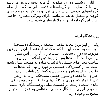
از آثار ارزشمند دوران صفویه، گرمابه نوقه بادرود می‌باشد
این بنا كه مثل تمام گرمابه‌های قدیمی این بنا كه مثل تمام
گرمابه‌های قدیمی ایران دارای تون و رختكن و حوضچه‌های
كوچك و متصل به هم می‌باشد دارای ویژگی معماری خاصی
است.این گرمابه اخیرا کاملا بازسازی شده است.
پرستشگاه آدینه
یكی از كهن‌ترین معابد مذهبی منطقه پرستشگاه (مسجد)
آدینه بادرود است. این بنا كه به گفته باستانشناسان و مورخین
مربوط به دوران ساسانی است دارای آثاری از آئین میترا
پرستی است كه بعدها پس از ورود دین اسلام به ایران با
ساخت محرابهای خشتی با تزئینات ساده به مسجد مبدل شده
است. بنا از گستردگی عظیمی برخوردار بوده كه بعدها به
علت در حاشیه شهر واقع شدن و گسترش باغات انار در
اطراف بنا فقط دو ستون خشتی مستحكم از بنا به ارتفاع
تقریباً 6 متر كه نمودی از كنگره‌های طرفین معبد بوده باقی
مانده است. درست در قسمت میانی پرستشگاه آثاری شبیه
به حوض آجری با اشكال هندسی نامنظمی به عمق یك متر از
سطح بنا وجود دارد.