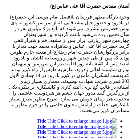
آستان مقدس حضرت آقا علی عباس(ع)
وجود بارگاه مطهر فرزندان بلافصل امام موسی ابن جعفر(ع)
در بادرود و حضور خیل مشتاقانی كه از سراسر كشور به پای
بوس حضرتش مشرف می‌شوند كه بالغ بر 3 میلیون نفر در
سال تخمین زده می‌شود باعث گردیده این شهر بعنوان
چهارمین شهر زیارتی ایران پس از مشهد، قم و شیراز تلقی
گردد. حضرت آقا علی عباس و شاهزاده محمد جهت دیدار با
برادر بزرگوارشان حضرت امام رضا(ع) از مدینه عازم طوس
بودند كه پس از طی چندین شهر و روستا به كاشان و بادرود
آمدند. پس از 40 شبانه روز اقامت در این سرزمین و میهمان
نوازی شایسته اهالی بادرود، عازم به طوس از راه كویر بودند
كه بدست لشگریان مأمون در كویر بادرود در 14 جمادی الاول
203 قمری شربت شهادت نوشیدند. معماری بسیار زیبای
آستانه در قالب گچ بری، آئینه كاری و كاشیكاری بر پیكره یكی
از بزرگترین گنبد مدور جهان چشم هر هنردوست عاشقی را
مجذوب هنر زیبای خویش می سازد. ضریح مطهر بطرز بسیار
باشكوهی احداث و آرامش معنوی خاصی را در حرم مطهر به
مسافران كویر می‌بخشد.
Title
Title
Title
Title
Title
Title
Title
Title