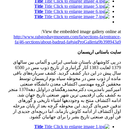
Title
Title
Title
Title
Title
Title
Title
Title
View the embedded image gallery online at:
http://www.rahgoshaymuseum.com/fa/sections-fa/entrance-
fa/46-sections/about-badrud-fa#sigProGalleria9b398943a9
سایت باستانی اریسمان
در پی كاوشهای باستان شناسی ایرانی و آلمانی بین سالهای
1379 لغایت 1383 آثار گرانباری از تاریخ ذوب مس در 6500
سال پیش در این دیار كشف گردید. کشف سرباره‌های باقی
مانده از ذوب مس در محوطه سیاه بوم اریسمان توسط
محققین گروه مهندسی اکتشاف معدن دانشگاه صنعتی
امیرکبیر بامدیریت دکترمحمدرهگشای دراوایل دهه1370 منجر
به كشف یکی ازقدیمی ترین شهر صنعتی تاریخ جهان شد.
ادامه اكتشاف منتج به وجوددهها اشیاء تاریخی و گورهای
تدفین خمره‌ای گردید. این محوطه گرچه بعد از پایان مرحله
اول اكتشاف از ادامه کاوش بازماند، اما دریچه‌ای جدیدی از
فن آوری صنعتی تاریخ بشر را برای جهانیان گشود.
Title
Title