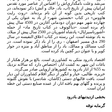
می‌شد وعلت نامگذاری‌اش را اقتباس از عناصر مورد تقدس
ایرانیان پیش از تاریخ (آب، باد، خاك و آتش) ذكر نموده‌اند، در
كتب تاریخی بدین گونه از آن نام برده‌اند. «روث رایت
هاووس» در كتاب «نخستین شهر» از باد به عنوان یكی از
چهارده شهر مهم دوران دودمانی آغازین در 4500 سال پیش
نام برده است. «دیاكونوف در كتاب تاریخ ماد» از حمله
«آشورناسیراپال» پادشاه آشوریان در 2500 سال پیش از میلاد،
به باد نوشته است. ابن رسته در كتاب اعلاق النفیسه در سال
290 ه.ق مسیر اصفهان - ری را از باد ذكر نموده است. در
كتب مسالك و ممالك، باد را از مناطق آباد و منزه در جوار
كویر و با عنوان دیر گچین یاد كرده است.
اقتصاد بادرود متكی به كشاورزی است. بالغ بر هزار هكتار از
باغات این شهر به كشت انار، اختصاص دارد كه سالانه نزدیك
به 55% از انار بادرود به كشورهای اروپایی صادر می‌گردد.
خربزه، طالبی، خیار و انگور از دیگر اقلام كشاورزان این دیار
است. بافت قالیهای دستی (كاشان، شادسر) با نقوش گلبوته
و پرنده و گلهای بهم بافته انار، از عمده صنایع دستی این خطه
ایران است.
بخشی ازدیدنیهای بادرود
گرمابه نوقه