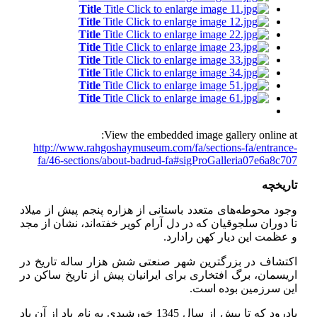
Title
Title
Title
Title
Title
Title
Title
Title
Title
Title
Title
Title
Title
Title
Title
Title
View the embedded image gallery online at:
http://www.rahgoshaymuseum.com/fa/sections-fa/entrance-
fa/46-sections/about-badrud-fa#sigProGalleria07e6a8c707
تاریخچه
وجود محوطه‌های متعدد باستانی از هزاره پنجم پیش از میلاد
تا دوران سلجوقیان كه در دل آرام كویر خفته‌اند، نشان از مجد
و عظمت این دیار كهن رادارد.
اكتشاف در بزرگترین شهر صنعتی شش هزار ساله تاریخ در
اریسمان، برگ افتخاری برای ایرانیان پیش از تاریخ ساكن در
این سرزمین بوده است.
بادرود كه تا پیش از سال 1345 خورشیدی به نام باد از آن یاد